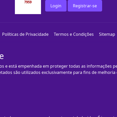
Login
Registrar-se
Políticas de Privacidade
Termos e Condições
Sitemap
de
rios e está empenhada em proteger todas as informações p
tados são utilizados exclusivamente para fins de melhoria