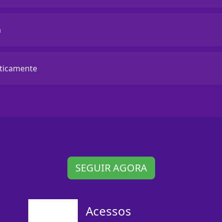
a
aticamente
SEGUIR AGORA
Acessos