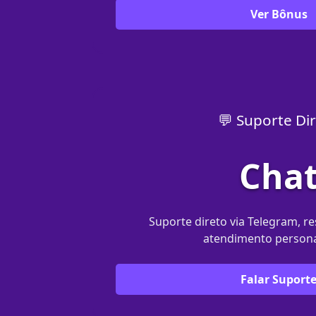
Ver Bônus
💬 Suporte Di
Cha
Suporte direto via Telegram, r
atendimento persona
Falar Suport