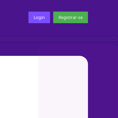
Login
Registrar-se