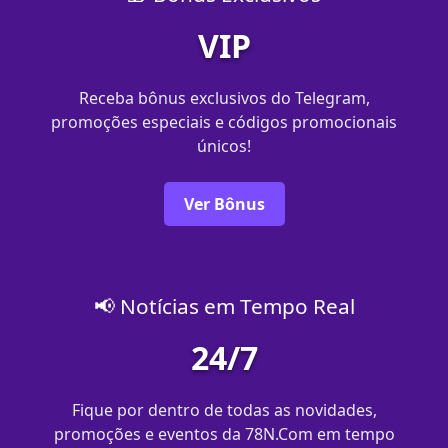
VIP
Receba bônus exclusivos do Telegram,
promoções especiais e códigos promocionais
únicos!
Ver Bônus
📢 Notícias em Tempo Real
24/7
Fique por dentro de todas as novidades,
promoções e eventos da 78N.Com em tempo