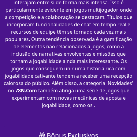
interajam entre si de forma mais intensa. Isso é
particularmente evidente em jogos multijogador, onde
a competição e a colaboração se destacam. Títulos que
incorporam funcionalidades de chat em tempo real e
recursos de equipe têm se tornado cada vez mais
populares. Outra tendência observada é a gamificação
de elementos não relacionados a jogos, como a
inclusão de narrativas envolventes e missões que
tornam a jogabilidade ainda mais interessante. Os
jogos que conseguem unir uma história rica com
jogabilidade cativante tendem a receber uma recepção
calorosa do público. Além disso, a categoria 'Novidades'
no
78N.Com
também abriga uma série de jogos que
experimentam com novas mecânicas de aposta e
jogabilidade, como os .
🎁 Bônus Exclusivos