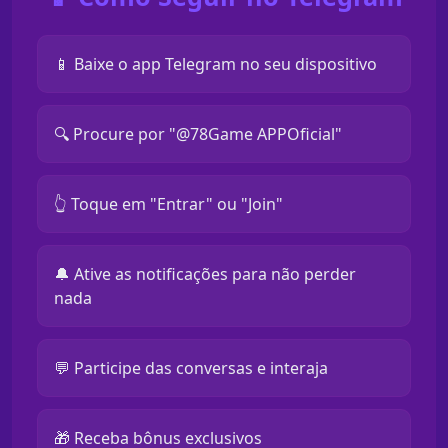
📱 Baixe o app Telegram no seu dispositivo
🔍 Procure por "@78Game APPOficial"
👆 Toque em "Entrar" ou "Join"
🔔 Ative as notificações para não perder
nada
💬 Participe das conversas e interaja
🎁 Receba bônus exclusivos