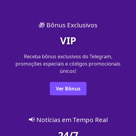
🎁 Bônus Exclusivos
VIP
Receba bônus exclusivos do Telegram,
promoções especiais e códigos promocionais
únicos!
Ver Bônus
📢 Notícias em Tempo Real
24/7