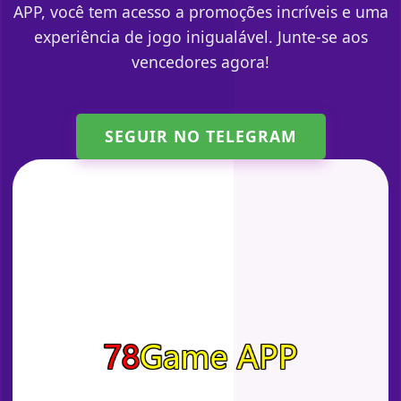
APP, você tem acesso a promoções incríveis e uma
experiência de jogo inigualável. Junte-se aos
vencedores agora!
SEGUIR NO TELEGRAM