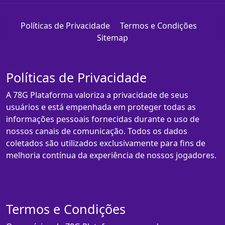
Políticas de Privacidade
Termos e Condições
Sitemap
Políticas de Privacidade
A 78G Plataforma valoriza a privacidade de seus
usuários e está empenhada em proteger todas as
informações pessoais fornecidas durante o uso de
nossos canais de comunicação. Todos os dados
coletados são utilizados exclusivamente para fins de
melhoria contínua da experiência de nossos jogadores.
Termos e Condições