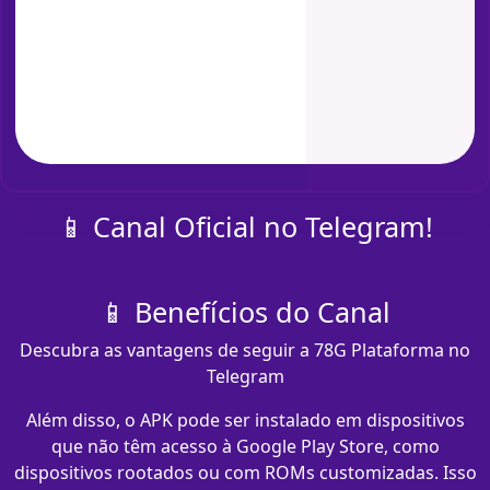
📱 Canal Oficial no Telegram!
📱 Benefícios do Canal
Descubra as vantagens de seguir a 78G Plataforma no
Telegram
Além disso, o APK pode ser instalado em dispositivos
que não têm acesso à Google Play Store, como
dispositivos rootados ou com ROMs customizadas. Isso