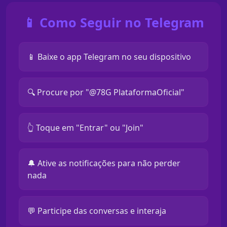
📱 Como Seguir no Telegram
📱 Baixe o app Telegram no seu dispositivo
🔍 Procure por "@78G PlataformaOficial"
👆 Toque em "Entrar" ou "Join"
🔔 Ative as notificações para não perder
nada
💬 Participe das conversas e interaja