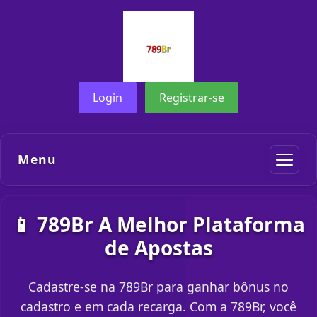
Login
Registrar-se
Menu
📱 789Br A Melhor Plataforma
de Apostas
Cadastre-se na 789Br para ganhar bônus no
cadastro e em cada recarga. Com a 789Br, você