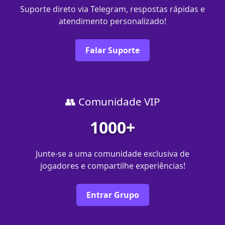
Suporte direto via Telegram, respostas rápidas e
atendimento personalizado!
Falar Suporte
👥 Comunidade VIP
1000+
Junte-se a uma comunidade exclusiva de
jogadores e compartilhe experiências!
Entrar Grupo