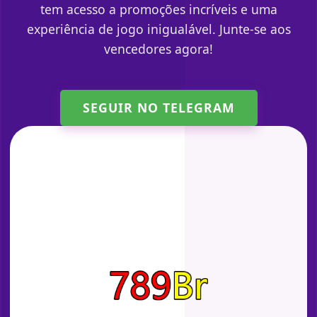
tem acesso a promoções incríveis e uma
experiência de jogo inigualável. Junte-se aos
vencedores agora!
SEGUIR NO TELEGRAM