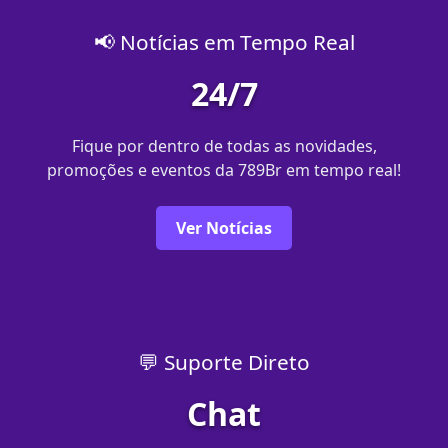
📢 Notícias em Tempo Real
24/7
Fique por dentro de todas as novidades,
promoções e eventos da 789Br em tempo real!
Ver Notícias
💬 Suporte Direto
Chat