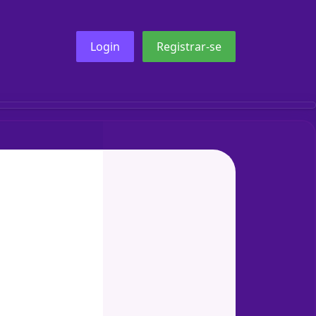
Login
Registrar-se