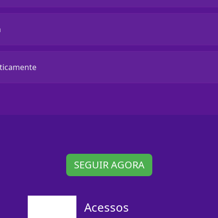
a
aticamente
SEGUIR AGORA
Acessos