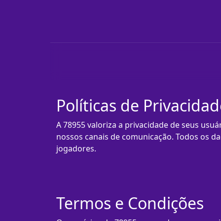
Políticas de Privacida
A 78955 valoriza a privacidade de seus usu
nossos canais de comunicação. Todos os dad
jogadores.
Termos e Condições