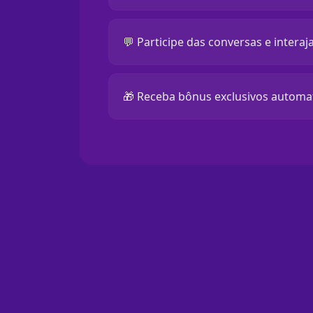
💬 Participe das conversas e interaj
🎁 Receba bônus exclusivos autom