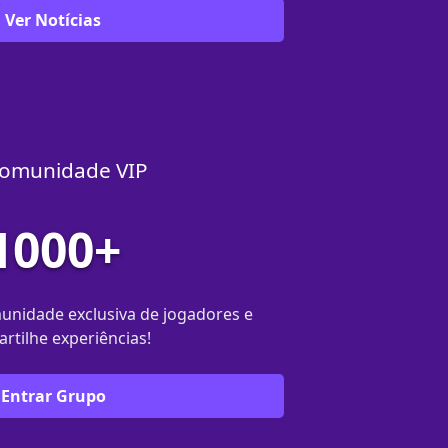
Ver Notícias
Comunidade VIP
1000+
unidade exclusiva de jogadores e
rtilhe experiências!
Entrar Grupo