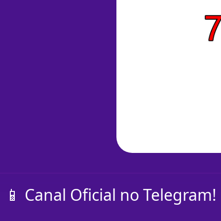
📱 Canal Oficial no Telegram!