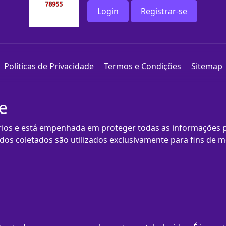
Login
Registrar-se
Políticas de Privacidade
Termos e Condições
Sitemap
de
ários e está empenhada em proteger todas as informações 
os coletados são utilizados exclusivamente para fins de m