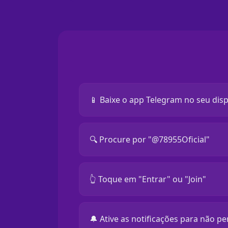
📱 Baixe o app Telegram no seu disp
🔍 Procure por "@78955Oficial"
👆 Toque em "Entrar" ou "Join"
🔔 Ative as notificações para não p