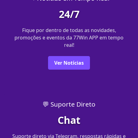
24/7
Fique por dentro de todas as novidades,
promoções e eventos da 77Win APP em tempo
real!
Ver Notícias
💬 Suporte Direto
Chat
Suporte direto via Telegram, respostas rápidas e