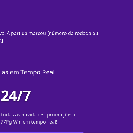
iva. A partida marcou [número da rodada ou
].
cias em Tempo Real
24/7
e todas as novidades, promoções e
 77Pg Win em tempo real!