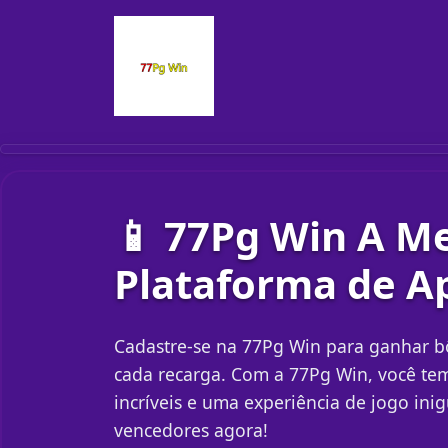
📱 77Pg Win A M
Plataforma de A
Cadastre-se na 77Pg Win para ganhar b
cada recarga. Com a 77Pg Win, você te
incríveis e uma experiência de jogo inig
vencedores agora!