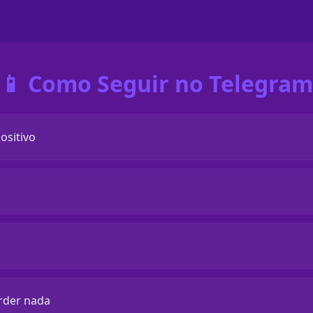
📱 Como Seguir no Telegram
ositivo
erder nada