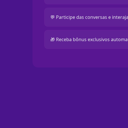
💬 Participe das conversas e interaj
🎁 Receba bônus exclusivos autom