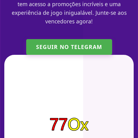
tem acesso a promoções incríveis e uma
experiência de jogo inigualável. Junte-se aos
vencedores agora!
SEGUIR NO TELEGRAM