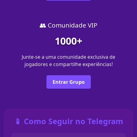
👥 Comunidade VIP
1000+
Junte-se a uma comunidade exclusiva de
jogadores e compartilhe experiências!
Entrar Grupo
📱 Como Seguir no Telegram