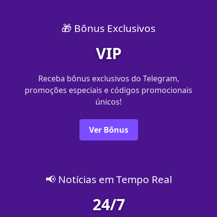
🎁 Bônus Exclusivos
VIP
Receba bônus exclusivos do Telegram,
promoções especiais e códigos promocionais
únicos!
Ver Bônus
📢 Notícias em Tempo Real
24/7