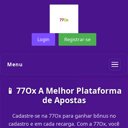
Login
Registrar-se
Menu
📱 77Ox A Melhor Plataforma
de Apostas
Cadastre-se na 77Ox para ganhar bônus no
cadastro e em cada recarga. Com a 77Ox, você