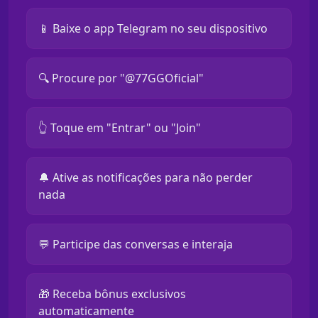
📱 Baixe o app Telegram no seu dispositivo
🔍 Procure por "@77GGOficial"
👆 Toque em "Entrar" ou "Join"
🔔 Ative as notificações para não perder
nada
💬 Participe das conversas e interaja
🎁 Receba bônus exclusivos
automaticamente