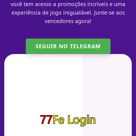
você tem acesso a promoções incríveis e uma
experiência de jogo inigualável. Junte-se aos
vencedores agora!
SEGUIR NO TELEGRAM