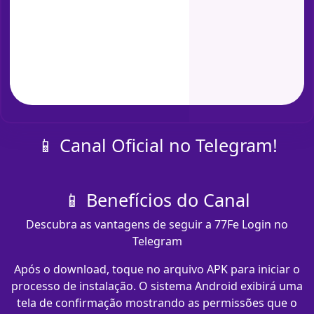
📱 Canal Oficial no Telegram!
📱 Benefícios do Canal
Descubra as vantagens de seguir a 77Fe Login no
Telegram
Após o download, toque no arquivo APK para iniciar o
processo de instalação. O sistema Android exibirá uma
tela de confirmação mostrando as permissões que o