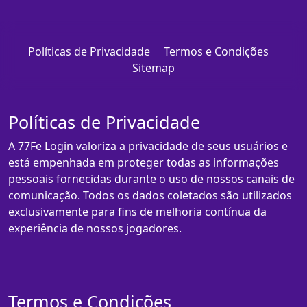
Políticas de Privacidade
Termos e Condições
Sitemap
Políticas de Privacidade
A 77Fe Login valoriza a privacidade de seus usuários e
está empenhada em proteger todas as informações
pessoais fornecidas durante o uso de nossos canais de
comunicação. Todos os dados coletados são utilizados
exclusivamente para fins de melhoria contínua da
experiência de nossos jogadores.
Termos e Condições