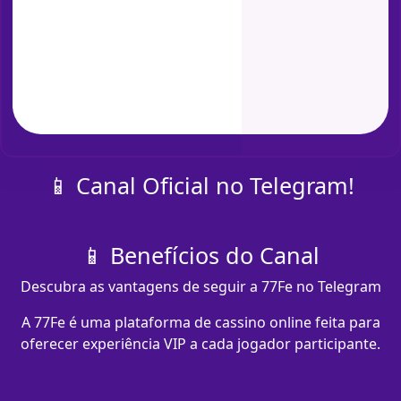
📱 Canal Oficial no Telegram!
📱 Benefícios do Canal
Descubra as vantagens de seguir a 77Fe no Telegram
A 77Fe é uma plataforma de cassino online feita para
oferecer experiência VIP a cada jogador participante.