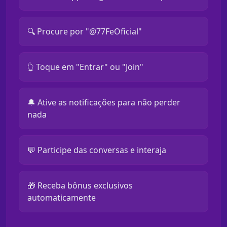
🔍 Procure por "@77FeOficial"
👆 Toque em "Entrar" ou "Join"
🔔 Ative as notificações para não perder
nada
💬 Participe das conversas e interaja
🎁 Receba bônus exclusivos
automaticamente