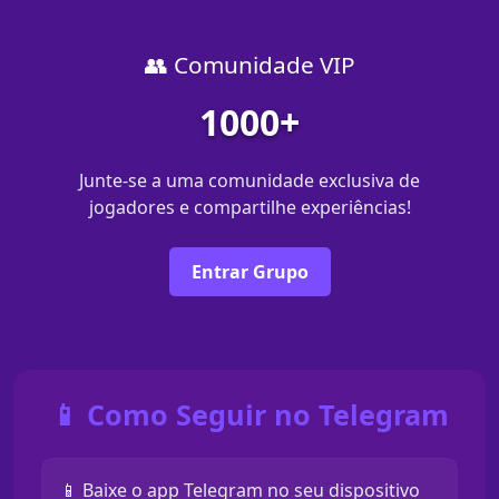
👥 Comunidade VIP
1000+
Junte-se a uma comunidade exclusiva de
jogadores e compartilhe experiências!
Entrar Grupo
📱 Como Seguir no Telegram
📱 Baixe o app Telegram no seu dispositivo