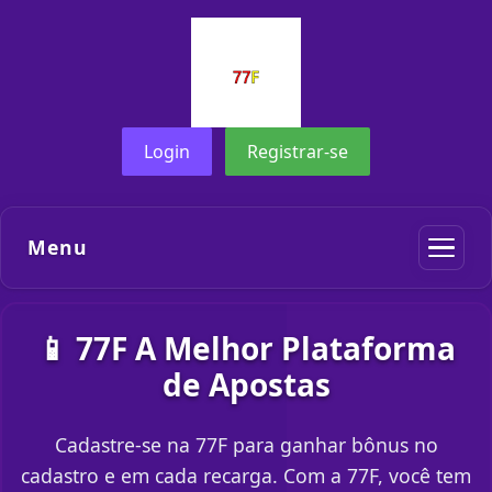
Login
Registrar-se
Menu
📱 77F A Melhor Plataforma
de Apostas
Cadastre-se na 77F para ganhar bônus no
cadastro e em cada recarga. Com a 77F, você tem