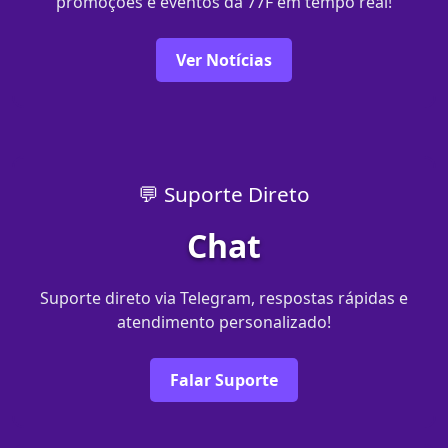
promoções e eventos da 77F em tempo real!
Ver Notícias
💬 Suporte Direto
Chat
Suporte direto via Telegram, respostas rápidas e
atendimento personalizado!
Falar Suporte