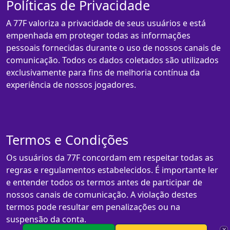
Políticas de Privacidade
A 77F valoriza a privacidade de seus usuários e está
empenhada em proteger todas as informações
pessoais fornecidas durante o uso de nossos canais de
comunicação. Todos os dados coletados são utilizados
exclusivamente para fins de melhoria contínua da
experiência de nossos jogadores.
Termos e Condições
Os usuários da 77F concordam em respeitar todas as
regras e regulamentos estabelecidos. É importante ler
e entender todos os termos antes de participar de
nossos canais de comunicação. A violação destes
termos pode resultar em penalizações ou na
suspensão da conta.