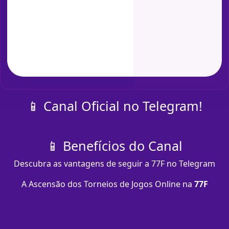
📱 Canal Oficial no Telegram!
📱 Benefícios do Canal
Descubra as vantagens de seguir a 77F no Telegram
A Ascensão dos Torneios de Jogos Online na
77F