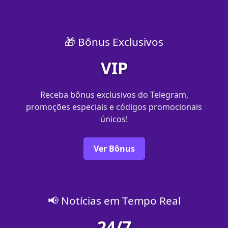
🎁 Bônus Exclusivos
VIP
Receba bônus exclusivos do Telegram,
promoções especiais e códigos promocionais
únicos!
Ver Bônus
📢 Notícias em Tempo Real
24/7