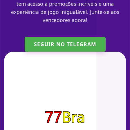
tem acesso a promoções incríveis e uma
experiência de jogo inigualável. Junte-se aos
vencedores agora!
SEGUIR NO TELEGRAM