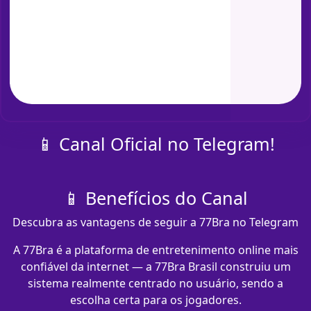
📱 Canal Oficial no Telegram!
📱 Benefícios do Canal
Descubra as vantagens de seguir a 77Bra no Telegram
A 77Bra é a plataforma de entretenimento online mais
confiável da internet — a 77Bra Brasil construiu um
sistema realmente centrado no usuário, sendo a
escolha certa para os jogadores.