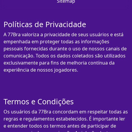
Sitemap
Políticas de Privacidade
A 77Bra valoriza a privacidade de seus usuários e está
empenhada em proteger todas as informações
pessoais fornecidas durante o uso de nossos canais de
comunicação. Todos os dados coletados são utilizados
exclusivamente para fins de melhoria contínua da
experiência de nossos jogadores.
Termos e Condições
Os usuários da 77Bra concordam em respeitar todas as
regras e regulamentos estabelecidos. É importante ler
e entender todos os termos antes de participar de