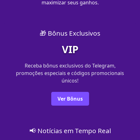
maximizar seus ganhos.
🎁 Bônus Exclusivos
VIP
Receba bônus exclusivos do Telegram,
promoções especiais e códigos promocionais
únicos!
Ver Bônus
📢 Notícias em Tempo Real