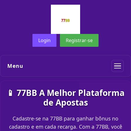
Login
Registrar-se
Menu
📱 77BB A Melhor Plataforma
de Apostas
Cadastre-se na 77BB para ganhar bônus no
cadastro e em cada recarga. Com a 77BB, você