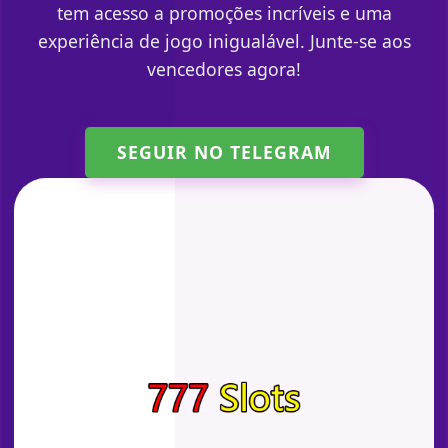
tem acesso a promoções incríveis e uma
experiência de jogo inigualável. Junte-se aos
vencedores agora!
SEGUIR NO TELEGRAM