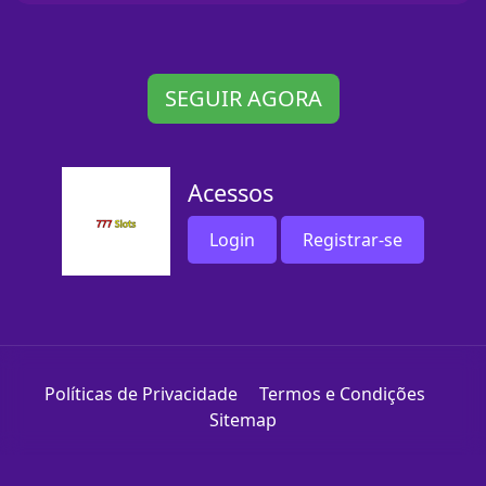
SEGUIR AGORA
Acessos
Login
Registrar-se
Políticas de Privacidade
Termos e Condições
Sitemap