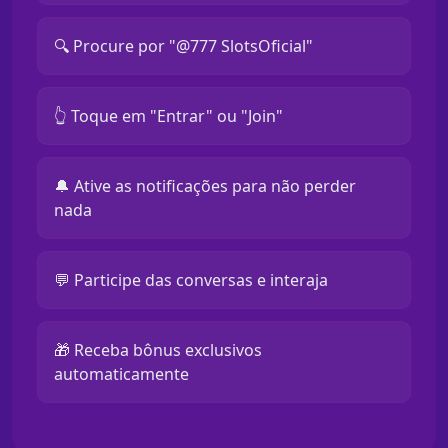
🔍 Procure por "@777 SlotsOficial"
👆 Toque em "Entrar" ou "Join"
🔔 Ative as notificações para não perder
nada
💬 Participe das conversas e interaja
🎁 Receba bônus exclusivos
automaticamente