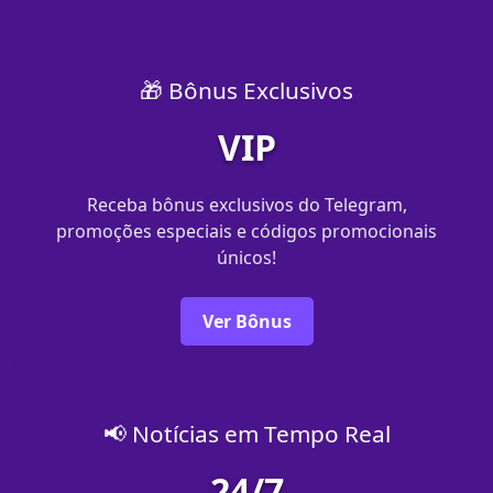
🎁 Bônus Exclusivos
VIP
Receba bônus exclusivos do Telegram,
promoções especiais e códigos promocionais
únicos!
Ver Bônus
📢 Notícias em Tempo Real
24/7