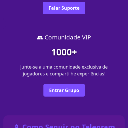
Falar Suporte
👥 Comunidade VIP
1000+
Junte-se a uma comunidade exclusiva de
jogadores e compartilhe experiências!
Entrar Grupo
📱 Como Seguir no Telegram