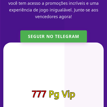
você tem acesso a promoções incríveis e uma
experiência de jogo inigualável. Junte-se aos
vencedores agora!
SEGUIR NO TELEGRAM