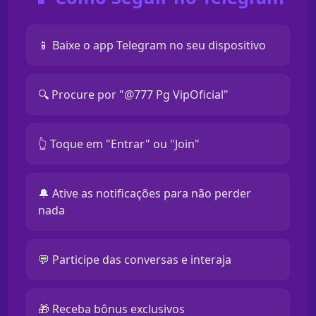
📱 Baixe o app Telegram no seu dispositivo
🔍 Procure por "@777 Pg VipOficial"
👆 Toque em "Entrar" ou "Join"
🔔 Ative as notificações para não perder
nada
💬 Participe das conversas e interaja
🎁 Receba bônus exclusivos