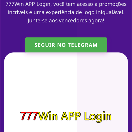
777Win APP Login, você tem acesso a promoções
incríveis e uma experiência de jogo inigualável.
Junte-se aos vencedores agora!
SEGUIR NO TELEGRAM