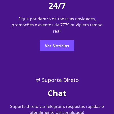
24/7
Fique por dentro de todas as novidades,
promoções e eventos da 777Slot Vip em tempo
real!
Ver Notícias
💬 Suporte Direto
Chat
Suporte direto via Telegram, respostas rápidas e
atendimento personalizado!