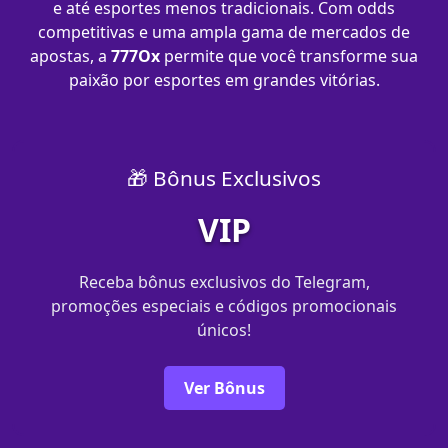
e até esportes menos tradicionais. Com odds
competitivas e uma ampla gama de mercados de
apostas, a
777Ox
permite que você transforme sua
paixão por esportes em grandes vitórias.
🎁 Bônus Exclusivos
VIP
Receba bônus exclusivos do Telegram,
promoções especiais e códigos promocionais
únicos!
Ver Bônus