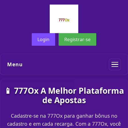
Login
Registrar-se
Menu
📱 777Ox A Melhor Plataforma
de Apostas
Cadastre-se na 777Ox para ganhar bônus no
cadastro e em cada recarga. Com a 777Ox, você