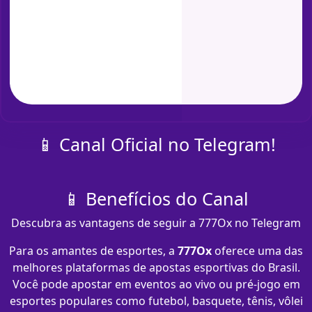
📱 Canal Oficial no Telegram!
📱 Benefícios do Canal
Descubra as vantagens de seguir a 777Ox no Telegram
Para os amantes de esportes, a
777Ox
oferece uma das
melhores plataformas de apostas esportivas do Brasil.
Você pode apostar em eventos ao vivo ou pré-jogo em
esportes populares como futebol, basquete, tênis, vôlei