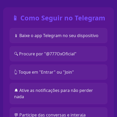
📱 Como Seguir no Telegram
📱 Baixe o app Telegram no seu dispositivo
🔍 Procure por "@777OxOficial"
👆 Toque em "Entrar" ou "Join"
🔔 Ative as notificações para não perder
nada
💬 Participe das conversas e interaja