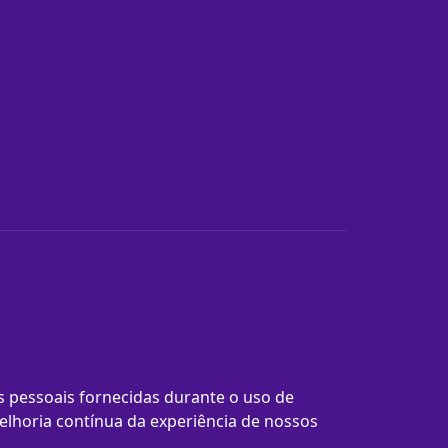
s pessoais fornecidas durante o uso de
elhoria contínua da experiência de nossos