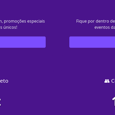
m, promoções especiais
Fique por dentro d
s únicos!
eventos d
reto
👥 
t