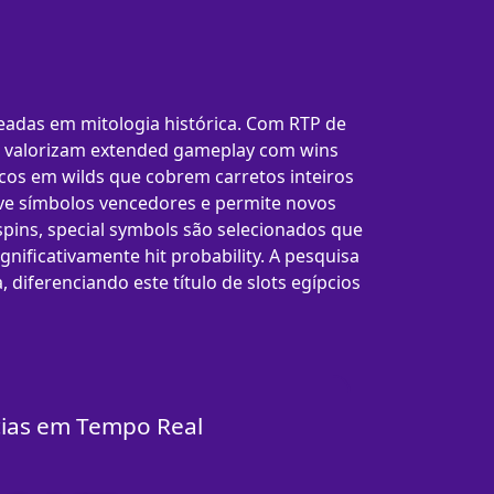
eadas em mitologia histórica. Com RTP de
ue valorizam extended gameplay com wins
os em wilds que cobrem carretos inteiros
ve símbolos vencedores e permite novos
spins, special symbols são selecionados que
ificativamente hit probability. A pesquisa
diferenciando este título de slots egípcios
cias em Tempo Real