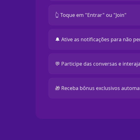
👆 Toque em "Entrar" ou "Join"
🔔 Ative as notificações para não p
💬 Participe das conversas e interaj
🎁 Receba bônus exclusivos autom