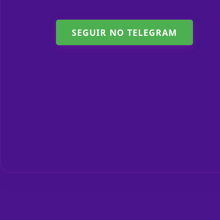
SEGUIR NO TELEGRAM