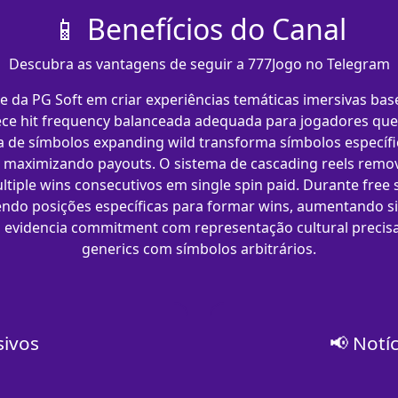
📱 Benefícios do Canal
Descubra as vantagens de seguir a 777Jogo no Telegram
 da PG Soft em criar experiências temáticas imersivas bas
erece hit frequency balanceada adequada para jogadores q
de símbolos expanding wild transforma símbolos específic
 maximizando payouts. O sistema de cascading reels remo
ltiple wins consecutivos em single spin paid. Durante free 
do posições específicas para formar wins, aumentando sign
ca evidencia commitment com representação cultural precisa, 
generics com símbolos arbitrários.
sivos
📢 Notí