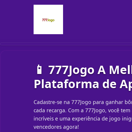
📱 777Jogo A Me
Plataforma de A
Cadastre-se na 777Jogo para ganhar bô
cada recarga. Com a 777Jogo, você tem
incríveis e uma experiência de jogo inig
vencedores agora!