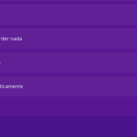
erder nada
a
aticamente