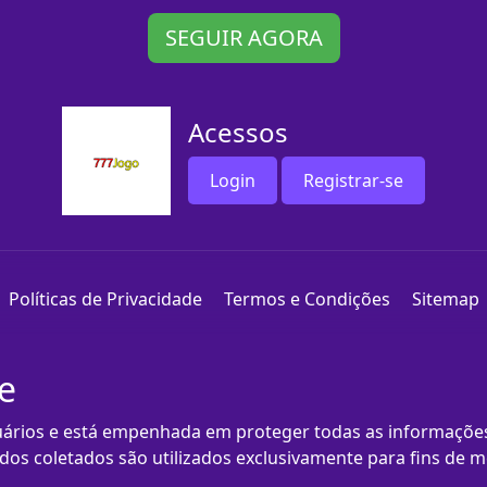
SEGUIR AGORA
Acessos
Login
Registrar-se
Políticas de Privacidade
Termos e Condições
Sitemap
de
suários e está empenhada em proteger todas as informaçõe
os coletados são utilizados exclusivamente para fins de m