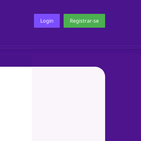
Login
Registrar-se