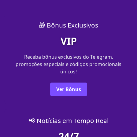
🎁 Bônus Exclusivos
VIP
Receba bônus exclusivos do Telegram,
promoções especiais e códigos promocionais
únicos!
Ver Bônus
📢 Notícias em Tempo Real
24/7