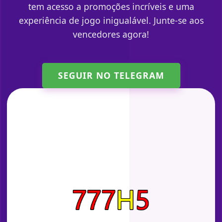
tem acesso a promoções incríveis e uma
experiência de jogo inigualável. Junte-se aos
vencedores agora!
SEGUIR NO TELEGRAM