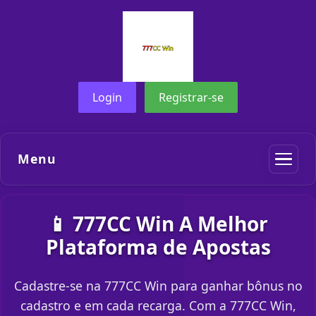
Login
Registrar-se
Menu
📱 777CC Win A Melhor
Plataforma de Apostas
Cadastre-se na 777CC Win para ganhar bônus no
cadastro e em cada recarga. Com a 777CC Win,