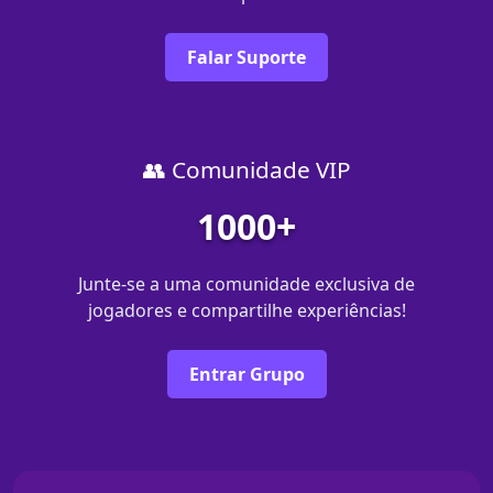
Falar Suporte
👥 Comunidade VIP
1000+
Junte-se a uma comunidade exclusiva de
jogadores e compartilhe experiências!
Entrar Grupo