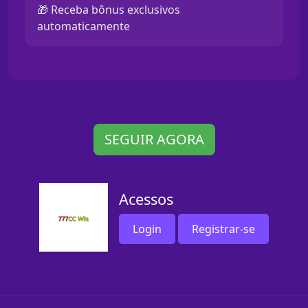
🎁 Receba bônus exclusivos
automaticamente
SEGUIR AGORA
Acessos
Login
Registrar-se