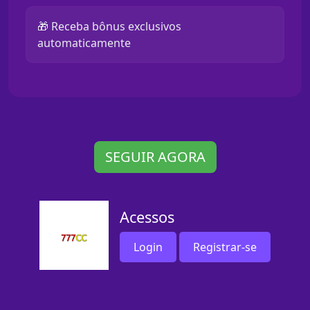
🎁 Receba bônus exclusivos
automaticamente
SEGUIR AGORA
Acessos
Login
Registrar-se