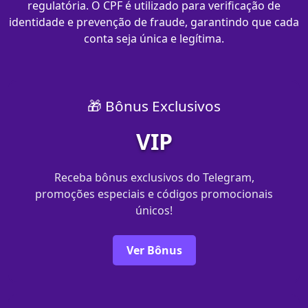
regulatória. O CPF é utilizado para verificação de
identidade e prevenção de fraude, garantindo que cada
conta seja única e legítima.
🎁 Bônus Exclusivos
VIP
Receba bônus exclusivos do Telegram,
promoções especiais e códigos promocionais
únicos!
Ver Bônus