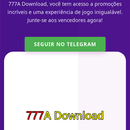
777A Download, você tem acesso a promoções
incríveis e uma experiência de jogo inigualável.
Junte-se aos vencedores agora!
SEGUIR NO TELEGRAM