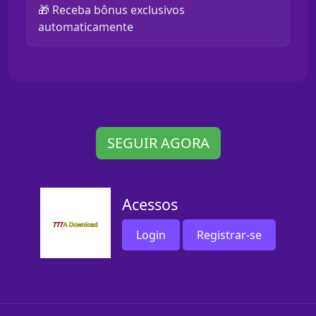
🎁 Receba bônus exclusivos
automaticamente
SEGUIR AGORA
Acessos
Login
Registrar-se