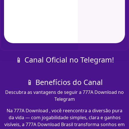
📱 Canal Oficial no Telegram!
📱 Benefícios do Canal
Descubra as vantagens de seguir a 777A Download no
Telegram
Na 777A Download , você reencontra a diversão pura
da vida — com jogabilidade simples, clara e ganhos
visíveis, a 777A Download Brasil transforma sonhos em