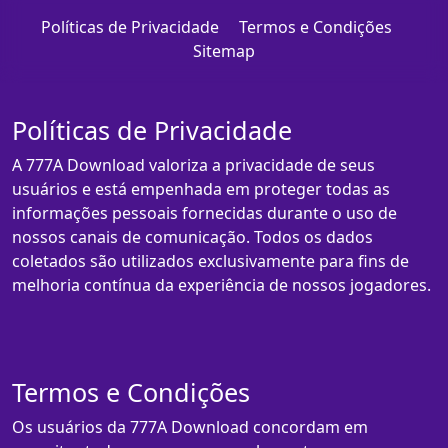
Políticas de Privacidade
Termos e Condições
Sitemap
Políticas de Privacidade
A 777A Download valoriza a privacidade de seus
usuários e está empenhada em proteger todas as
informações pessoais fornecidas durante o uso de
nossos canais de comunicação. Todos os dados
coletados são utilizados exclusivamente para fins de
melhoria contínua da experiência de nossos jogadores.
Termos e Condições
Os usuários da 777A Download concordam em