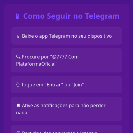
📱 Como Seguir no Telegram
📱 Baixe o app Telegram no seu dispositivo
🔍 Procure por "@7777 Com
PlataformaOficial"
👆 Toque em "Entrar" ou "Join"
🔔 Ative as notificações para não perder
nada