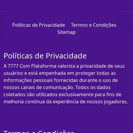
Políticas de Privacidade
Termos e Condições
Sitemap
Políticas de Privacidade
A 7777 Com Plataforma valoriza a privacidade de seus
usuários e está empenhada em proteger todas as
informações pessoais fornecidas durante o uso de
nossos canais de comunicação. Todos os dados
coletados são utilizados exclusivamente para fins de
melhoria contínua da experiência de nossos jogadores.