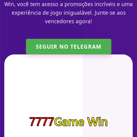
Win, você tem acesso a promoções incríveis e uma
experiência de jogo inigualável. Junte-se aos
vencedores agora!
SEGUIR NO TELEGRAM