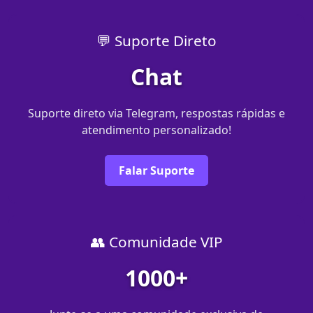
💬 Suporte Direto
Chat
Suporte direto via Telegram, respostas rápidas e
atendimento personalizado!
Falar Suporte
👥 Comunidade VIP
1000+