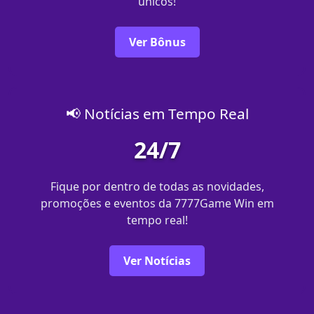
únicos!
Ver Bônus
📢 Notícias em Tempo Real
24/7
Fique por dentro de todas as novidades,
promoções e eventos da 7777Game Win em
tempo real!
Ver Notícias