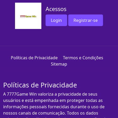
Acessos
Login
Registrar-se
Políticas de Privacidade
Termos e Condições
Sitemap
Políticas de Privacidade
A 7777Game Win valoriza a privacidade de seus
usuários e está empenhada em proteger todas as
informações pessoais fornecidas durante o uso de
nossos canais de comunicação. Todos os dados