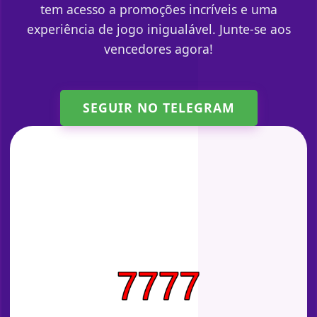
tem acesso a promoções incríveis e uma
experiência de jogo inigualável. Junte-se aos
vencedores agora!
SEGUIR NO TELEGRAM