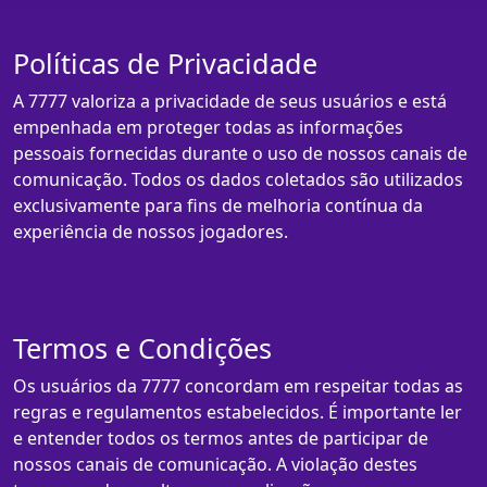
Políticas de Privacidade
A 7777 valoriza a privacidade de seus usuários e está
empenhada em proteger todas as informações
pessoais fornecidas durante o uso de nossos canais de
comunicação. Todos os dados coletados são utilizados
exclusivamente para fins de melhoria contínua da
experiência de nossos jogadores.
Termos e Condições
Os usuários da 7777 concordam em respeitar todas as
regras e regulamentos estabelecidos. É importante ler
e entender todos os termos antes de participar de
nossos canais de comunicação. A violação destes