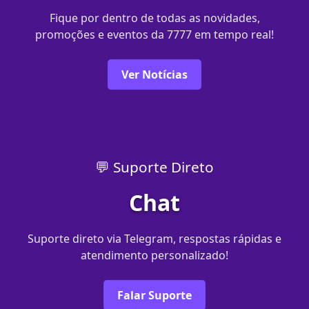
Fique por dentro de todas as novidades,
promoções e eventos da 7777 em tempo real!
Ver Notícias
💬 Suporte Direto
Chat
Suporte direto via Telegram, respostas rápidas e
atendimento personalizado!
Falar Suporte