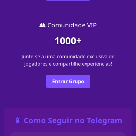
👥 Comunidade VIP
1000+
Junte-se a uma comunidade exclusiva de
jogadores e compartilhe experiências!
Entrar Grupo
📱 Como Seguir no Telegram