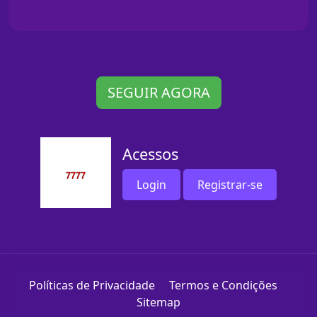
SEGUIR AGORA
Acessos
Login
Registrar-se
Políticas de Privacidade
Termos e Condições
Sitemap