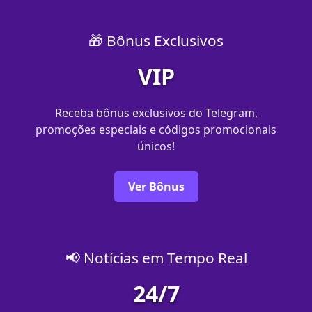
🎁 Bônus Exclusivos
VIP
Receba bônus exclusivos do Telegram,
promoções especiais e códigos promocionais
únicos!
Ver Bônus
📢 Notícias em Tempo Real
24/7