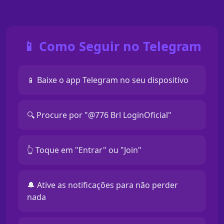
📱 Como Seguir no Telegram
📱 Baixe o app Telegram no seu dispositivo
🔍 Procure por "@776 Brl LoginOficial"
👆 Toque em "Entrar" ou "Join"
🔔 Ative as notificações para não perder
nada