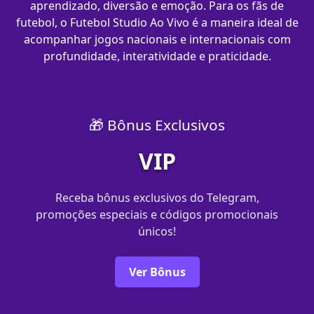
aprendizado, diversão e emoção. Para os fãs de
futebol, o Futebol Studio Ao Vivo é a maneira ideal de
acompanhar jogos nacionais e internacionais com
profundidade, interatividade e praticidade.
🎁 Bônus Exclusivos
VIP
Receba bônus exclusivos do Telegram,
promoções especiais e códigos promocionais
únicos!
Ver Bônus