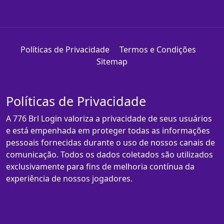
Políticas de Privacidade
Termos e Condições
Sitemap
Políticas de Privacidade
A 776 Brl Login valoriza a privacidade de seus usuários
e está empenhada em proteger todas as informações
pessoais fornecidas durante o uso de nossos canais de
comunicação. Todos os dados coletados são utilizados
exclusivamente para fins de melhoria contínua da
experiência de nossos jogadores.