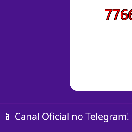
📱 Canal Oficial no Telegram!