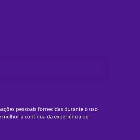
mações pessoais fornecidas durante o uso
e melhoria contínua da experiência de