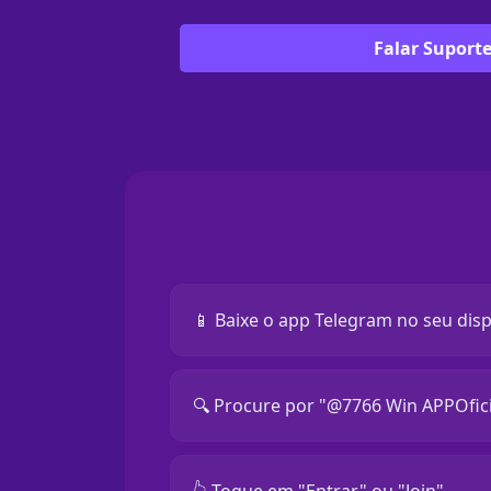
Falar Suport
📱 Baixe o app Telegram no seu disp
🔍 Procure por "@7766 Win APPOfici