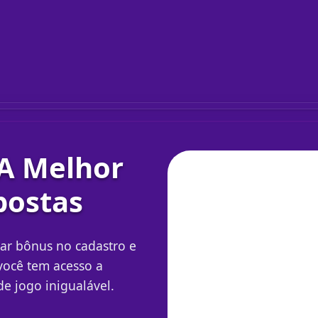
 A Melhor
postas
ar bônus no cadastro e
você tem acesso a
e jogo inigualável.