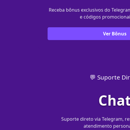
Receba bônus exclusivos do Telegra
e códigos promocionai
Ver Bônus
💬 Suporte Di
Cha
Suporte direto via Telegram, r
atendimento persona