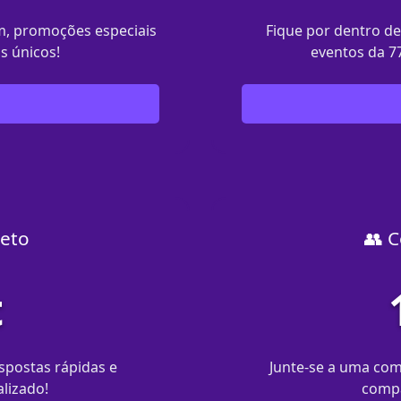
m, promoções especiais
Fique por dentro d
s únicos!
eventos da 7
reto
👥 
t
espostas rápidas e
Junte-se a uma com
lizado!
compa