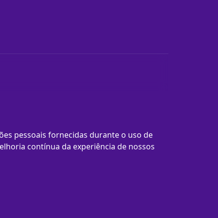
ões pessoais fornecidas durante o uso de
elhoria contínua da experiência de nossos