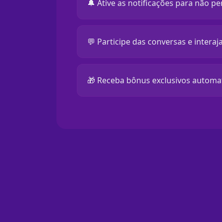
🔔 Ative as notificações para não p
💬 Participe das conversas e interaj
🎁 Receba bônus exclusivos autom