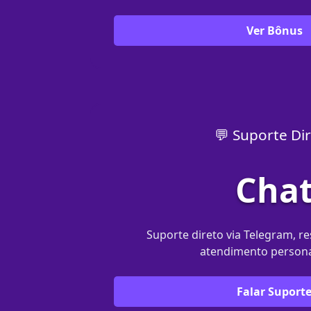
Ver Bônus
💬 Suporte Di
Cha
Suporte direto via Telegram, r
atendimento persona
Falar Suport