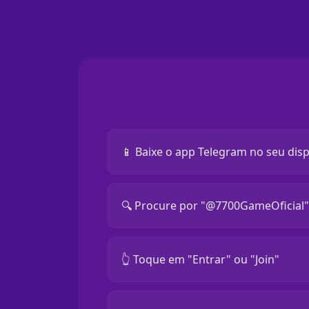
📱 Baixe o app Telegram no seu disp
🔍 Procure por "@7700GameOficial"
👆 Toque em "Entrar" ou "Join"