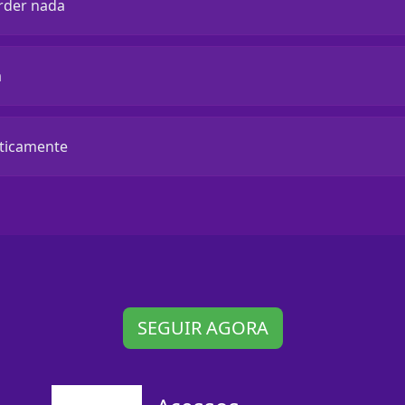
erder nada
a
aticamente
SEGUIR AGORA