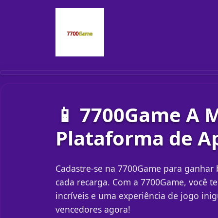
📱 7700Game A 
Plataforma de A
Cadastre-se na 7700Game para ganhar 
cada recarga. Com a 7700Game, você t
incríveis e uma experiência de jogo inig
vencedores agora!