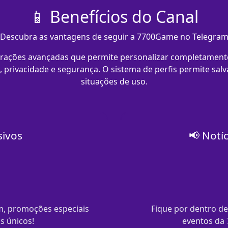
📱 Benefícios do Canal
Descubra as vantagens de seguir a 7700Game no Telegra
urações avançadas que permite personalizar completamente
, privacidade e segurança. O sistema de perfis permite sal
situações de uso.
sivos
📢 Notí
m, promoções especiais
Fique por dentro d
s únicos!
eventos da