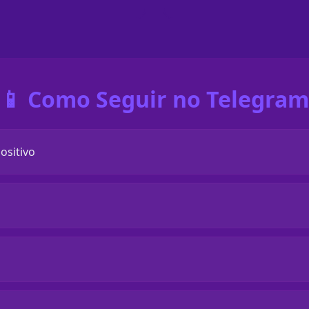
📱 Como Seguir no Telegram
ositivo