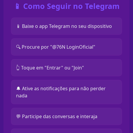
📱 Como Seguir no Telegram
📱 Baixe o app Telegram no seu dispositivo
🔍 Procure por "@76N LoginOficial"
👆 Toque em "Entrar" ou "Join"
🔔 Ative as notificações para não perder
nada
💬 Participe das conversas e interaja