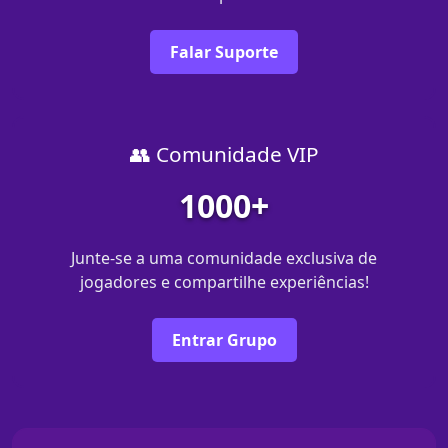
Falar Suporte
👥 Comunidade VIP
1000+
Junte-se a uma comunidade exclusiva de
jogadores e compartilhe experiências!
Entrar Grupo