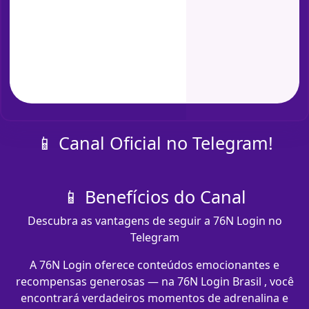
📱 Canal Oficial no Telegram!
📱 Benefícios do Canal
Descubra as vantagens de seguir a 76N Login no
Telegram
A 76N Login oferece conteúdos emocionantes e
recompensas generosas — na 76N Login Brasil , você
encontrará verdadeiros momentos de adrenalina e