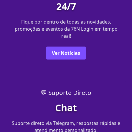
24/7
Fique por dentro de todas as novidades,
promoções e eventos da 76N Login em tempo
real!
Ver Notícias
💬 Suporte Direto
Chat
Suporte direto via Telegram, respostas rápidas e
atendimento personalizado!