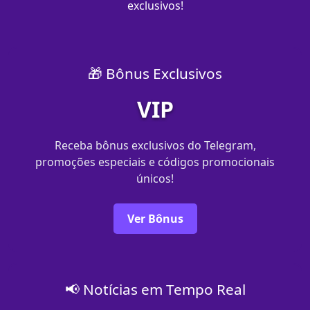
exclusivos!
🎁 Bônus Exclusivos
VIP
Receba bônus exclusivos do Telegram,
promoções especiais e códigos promocionais
únicos!
Ver Bônus
📢 Notícias em Tempo Real