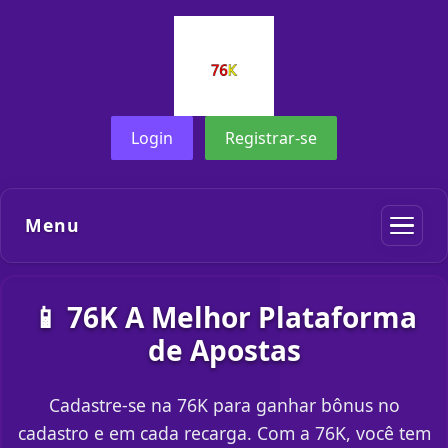
Login
Registrar-se
Menu
📱 76K A Melhor Plataforma
de Apostas
Cadastre-se na 76K para ganhar bônus no
cadastro e em cada recarga. Com a 76K, você tem