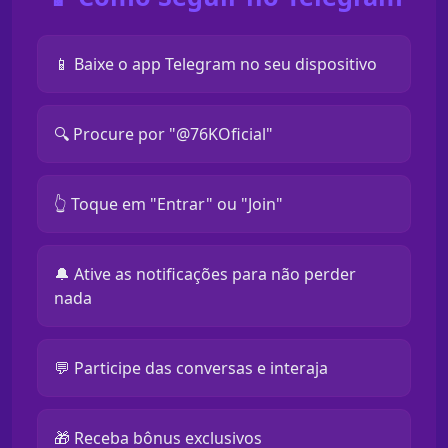
📱 Baixe o app Telegram no seu dispositivo
🔍 Procure por "@76KOficial"
👆 Toque em "Entrar" ou "Join"
🔔 Ative as notificações para não perder
nada
💬 Participe das conversas e interaja
🎁 Receba bônus exclusivos