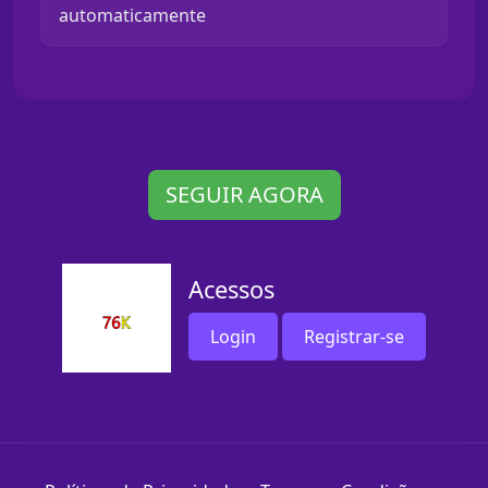
automaticamente
SEGUIR AGORA
Acessos
Login
Registrar-se