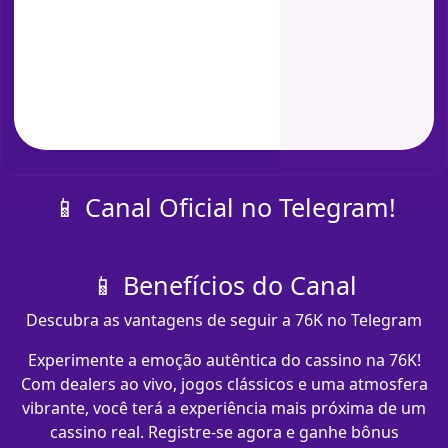
📱 Canal Oficial no Telegram!
📱 Benefícios do Canal
Descubra as vantagens de seguir a 76K no Telegram
Experimente a emoção autêntica do cassino na 76K!
Com dealers ao vivo, jogos clássicos e uma atmosfera
vibrante, você terá a experiência mais próxima de um
cassino real. Registre-se agora e ganhe bônus