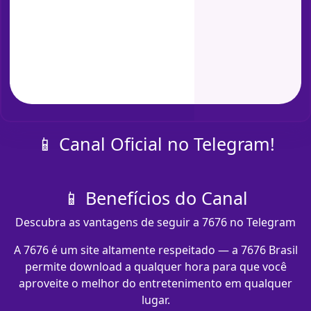
📱 Canal Oficial no Telegram!
📱 Benefícios do Canal
Descubra as vantagens de seguir a 7676 no Telegram
A 7676 é um site altamente respeitado — a 7676 Brasil
permite download a qualquer hora para que você
aproveite o melhor do entretenimento em qualquer
lugar.