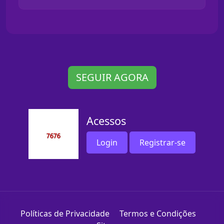
SEGUIR AGORA
Acessos
Login
Registrar-se
Políticas de Privacidade
Termos e Condições