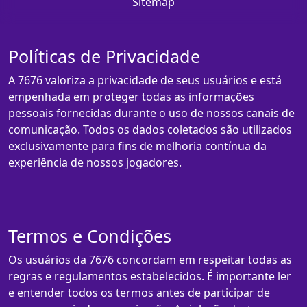
Sitemap
Políticas de Privacidade
A 7676 valoriza a privacidade de seus usuários e está
empenhada em proteger todas as informações
pessoais fornecidas durante o uso de nossos canais de
comunicação. Todos os dados coletados são utilizados
exclusivamente para fins de melhoria contínua da
experiência de nossos jogadores.
Termos e Condições
Os usuários da 7676 concordam em respeitar todas as
regras e regulamentos estabelecidos. É importante ler
e entender todos os termos antes de participar de