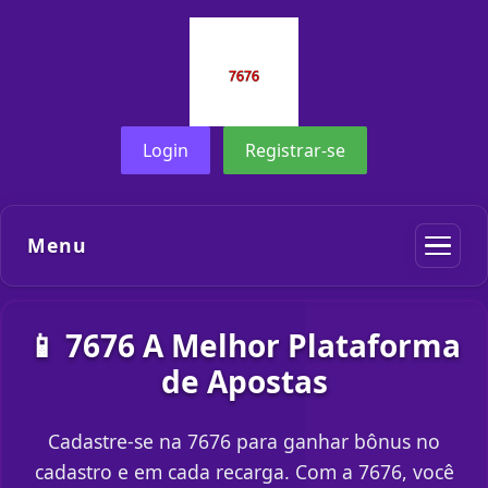
Login
Registrar-se
Menu
📱 7676 A Melhor Plataforma
de Apostas
Cadastre-se na 7676 para ganhar bônus no
cadastro e em cada recarga. Com a 7676, você