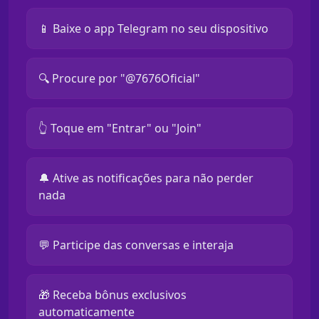
📱 Baixe o app Telegram no seu dispositivo
🔍 Procure por "@7676Oficial"
👆 Toque em "Entrar" ou "Join"
🔔 Ative as notificações para não perder
nada
💬 Participe das conversas e interaja
🎁 Receba bônus exclusivos
automaticamente