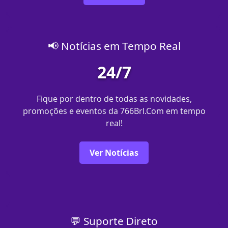
📢 Notícias em Tempo Real
24/7
Fique por dentro de todas as novidades,
promoções e eventos da 766Brl.Com em tempo
real!
Ver Notícias
💬 Suporte Direto