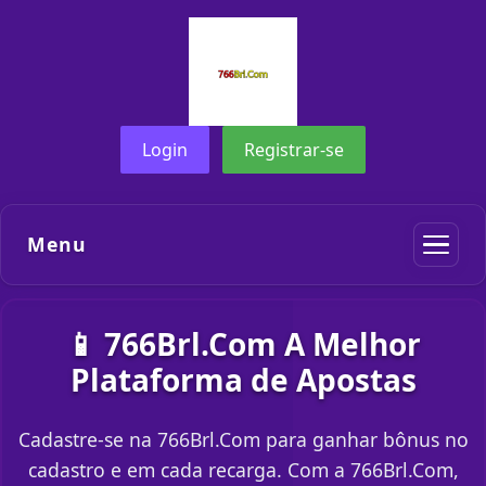
Login
Registrar-se
Menu
📱 766Brl.Com A Melhor
Plataforma de Apostas
Cadastre-se na 766Brl.Com para ganhar bônus no
cadastro e em cada recarga. Com a 766Brl.Com,