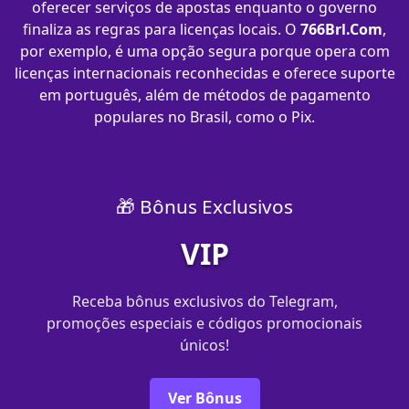
oferecer serviços de apostas enquanto o governo
finaliza as regras para licenças locais. O
766Brl.Com
,
por exemplo, é uma opção segura porque opera com
licenças internacionais reconhecidas e oferece suporte
em português, além de métodos de pagamento
populares no Brasil, como o Pix.
🎁 Bônus Exclusivos
VIP
Receba bônus exclusivos do Telegram,
promoções especiais e códigos promocionais
únicos!
Ver Bônus