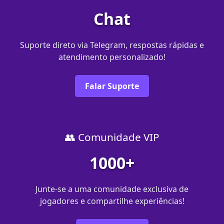
Chat
Suporte direto via Telegram, respostas rápidas e
atendimento personalizado!
Falar Suporte
👥 Comunidade VIP
1000+
Junte-se a uma comunidade exclusiva de
jogadores e compartilhe experiências!