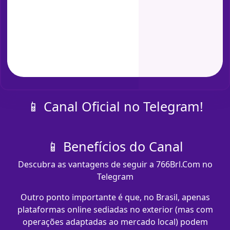
📱 Canal Oficial no Telegram!
📱 Benefícios do Canal
Descubra as vantagens de seguir a 766Brl.Com no
Telegram
Outro ponto importante é que, no Brasil, apenas
plataformas online sediadas no exterior (mas com
operações adaptadas ao mercado local) podem