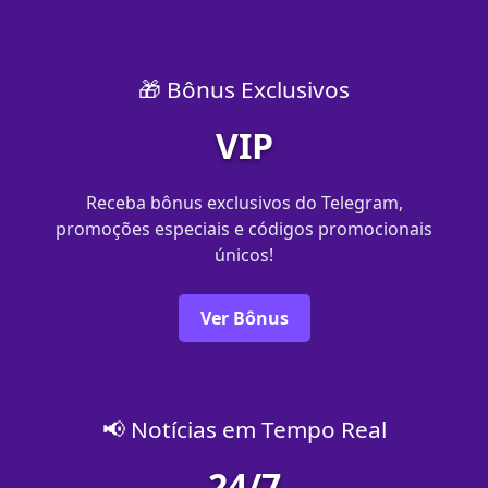
🎁 Bônus Exclusivos
VIP
Receba bônus exclusivos do Telegram,
promoções especiais e códigos promocionais
únicos!
Ver Bônus
📢 Notícias em Tempo Real
24/7