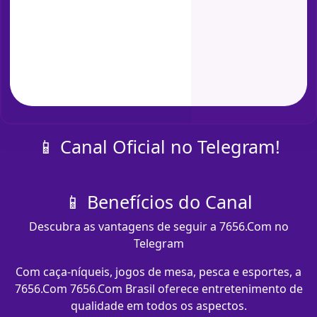
📱 Canal Oficial no Telegram!
📱 Benefícios do Canal
Descubra as vantagens de seguir a 7656.Com no
Telegram
Com caça-níqueis, jogos de mesa, pesca e esportes, a
7656.Com 7656.Com Brasil oferece entretenimento de
qualidade em todos os aspectos.