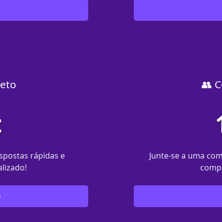
reto
👥 
t
espostas rápidas e
Junte-se a uma com
lizado!
compa
e