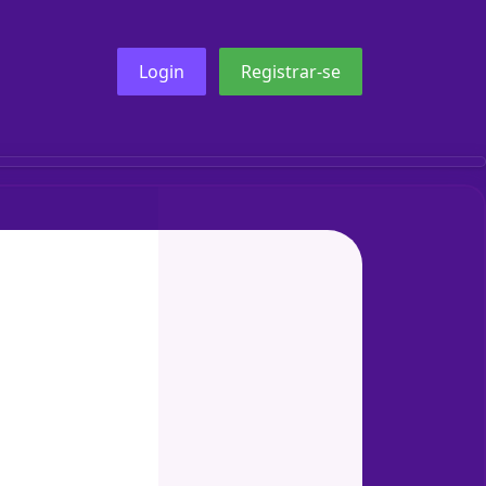
Login
Registrar-se