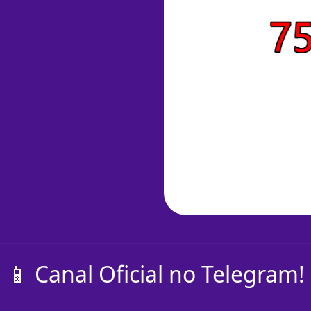
📱 Canal Oficial no Telegram!