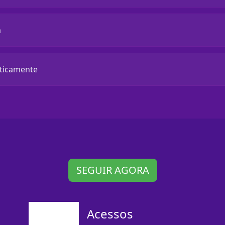
a
aticamente
SEGUIR AGORA
Acessos