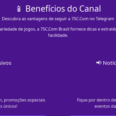
📱 Benefícios do Canal
Descubra as vantagens de seguir a 75C.Com no Telegram
riedade de jogos, a 75C.Com Brasil fornece dicas e estrat
facilidade.
sivos
📢 Notí
m, promoções especiais
Fique por dentro d
s únicos!
eventos da