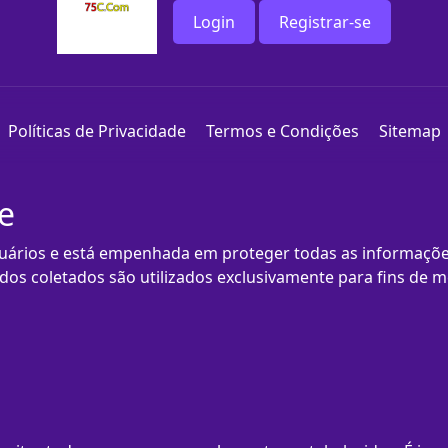
Login
Registrar-se
Políticas de Privacidade
Termos e Condições
Sitemap
de
suários e está empenhada em proteger todas as informaçõe
os coletados são utilizados exclusivamente para fins de m