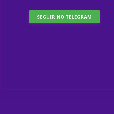
SEGUIR NO TELEGRAM