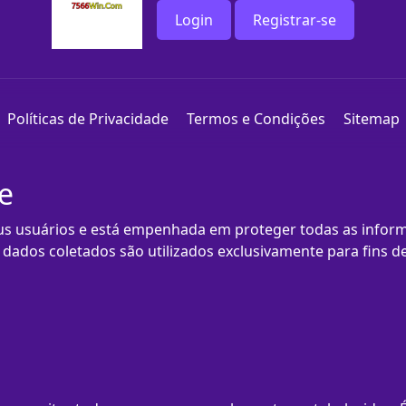
Login
Registrar-se
Políticas de Privacidade
Termos e Condições
Sitemap
de
eus usuários e está empenhada em proteger todas as infor
dados coletados são utilizados exclusivamente para fins d