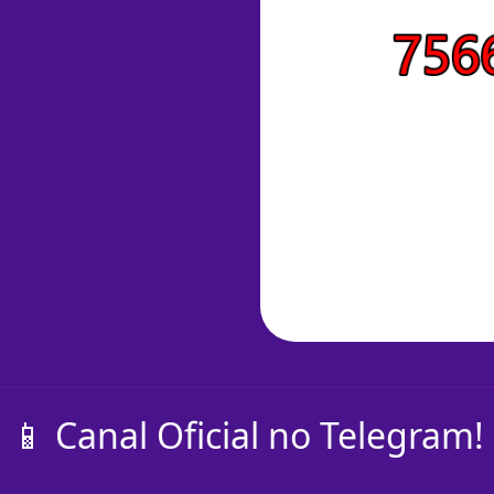
📱 Canal Oficial no Telegram!