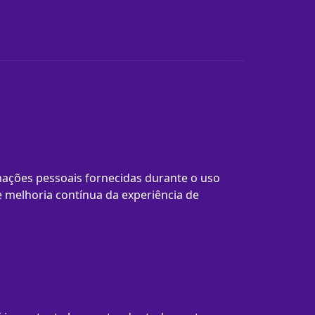
mações pessoais fornecidas durante o uso
e melhoria contínua da experiência de