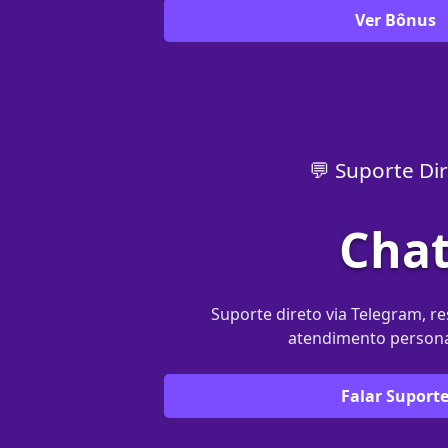
Ver Bônus
💬 Suporte Di
Cha
Suporte direto via Telegram, r
atendimento persona
Falar Suport