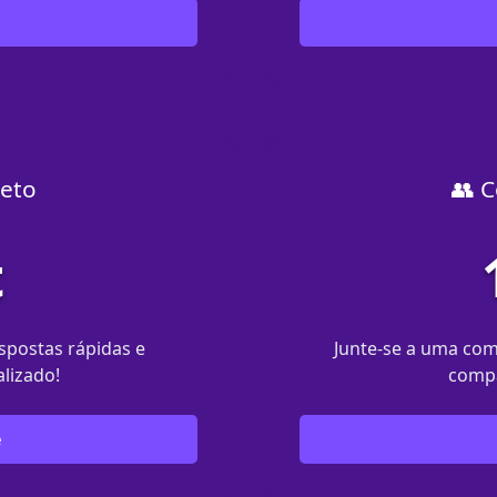
reto
👥 
t
espostas rápidas e
Junte-se a uma com
lizado!
compa
e