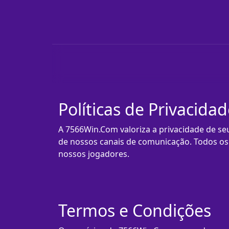
Políticas de Privacida
A 7566Win.Com valoriza a privacidade de s
de nossos canais de comunicação. Todos os 
nossos jogadores.
Termos e Condições