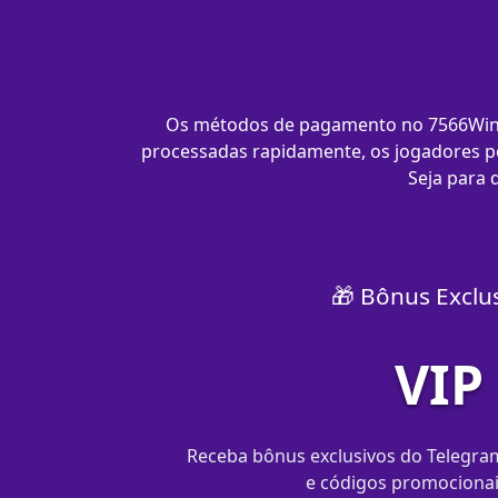
Os métodos de pagamento no 7566Win com
processadas rapidamente, os jogadores po
Seja para 
🎁 Bônus Exclu
VIP
Receba bônus exclusivos do Telegra
e códigos promocionai