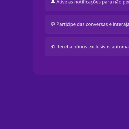
🔔 Ative as notificações para não p
💬 Participe das conversas e interaj
🎁 Receba bônus exclusivos autom