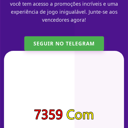
você tem acesso a promoções incríveis e uma
experiência de jogo inigualável. Junte-se aos
vencedores agora!
SEGUIR NO TELEGRAM