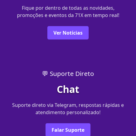
Fique por dentro de todas as novidades,
promoções e eventos da 71X em tempo real!
Ver Notícias
💬 Suporte Direto
Chat
Suporte direto via Telegram, respostas rápidas e
atendimento personalizado!
Falar Suporte