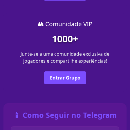
👥 Comunidade VIP
1000+
Junte-se a uma comunidade exclusiva de
jogadores e compartilhe experiências!
Entrar Grupo
📱 Como Seguir no Telegram