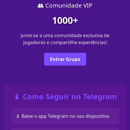
👥 Comunidade VIP
1000+
Junte-se a uma comunidade exclusiva de
jogadores e compartilhe experiências!
Entrar Grupo
📱 Como Seguir no Telegram
📱 Baixe o app Telegram no seu dispositivo