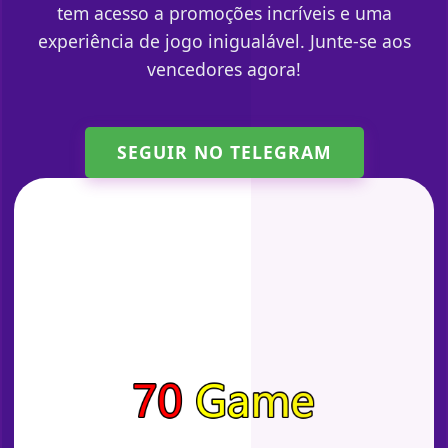
tem acesso a promoções incríveis e uma
experiência de jogo inigualável. Junte-se aos
vencedores agora!
SEGUIR NO TELEGRAM