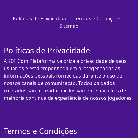
Políticas de Privacidade
Termos e Condições
Sitemap
Políticas de Privacidade
A 70T Com Plataforma valoriza a privacidade de seus
usuários e está empenhada em proteger todas as
informações pessoais fornecidas durante o uso de
nossos canais de comunicação. Todos os dados
coletados são utilizados exclusivamente para fins de
melhoria contínua da experiência de nossos jogadores.
Termos e Condições