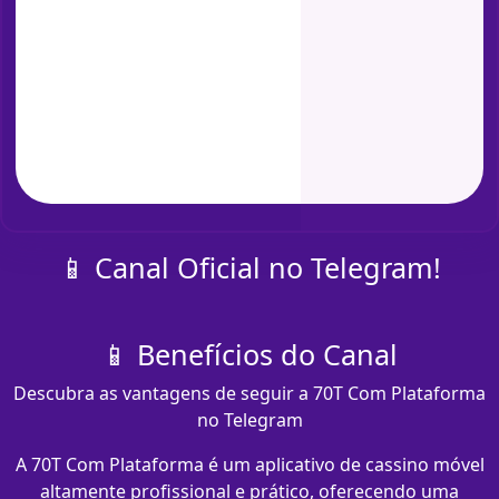
📱 Canal Oficial no Telegram!
📱 Benefícios do Canal
Descubra as vantagens de seguir a 70T Com Plataforma
no Telegram
A 70T Com Plataforma é um aplicativo de cassino móvel
altamente profissional e prático, oferecendo uma