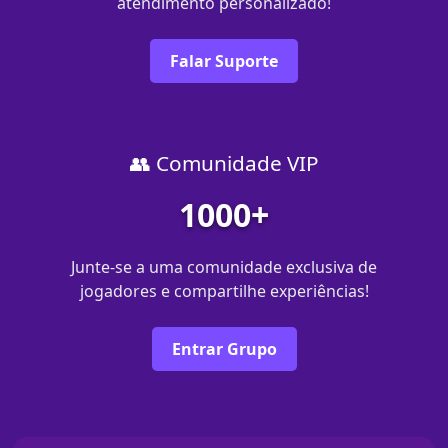
atendimento personalizado!
Falar Suporte
👥 Comunidade VIP
1000+
Junte-se a uma comunidade exclusiva de
jogadores e compartilhe experiências!
Entrar Grupo