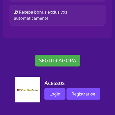
🎁 Receba bônus exclusivos
automaticamente
SEGUIR AGORA
Acessos
Login
Registrar-se