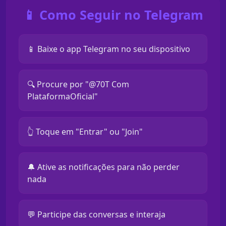
📱 Como Seguir no Telegram
📱 Baixe o app Telegram no seu dispositivo
🔍 Procure por "@70T Com
PlataformaOficial"
👆 Toque em "Entrar" ou "Join"
🔔 Ative as notificações para não perder
nada
💬 Participe das conversas e interaja