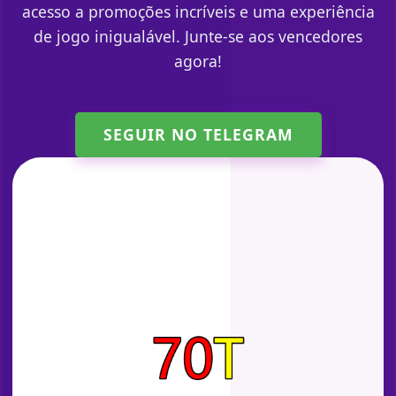
acesso a promoções incríveis e uma experiência
de jogo inigualável. Junte-se aos vencedores
agora!
SEGUIR NO TELEGRAM