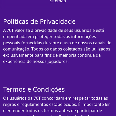
Sitemap
Políticas de Privacidade
A 70T valoriza a privacidade de seus usuários e está
empenhada em proteger todas as informações
pessoais fornecidas durante o uso de nossos canais de
comunicação. Todos os dados coletados são utilizados
exclusivamente para fins de melhoria contínua da
experiência de nossos jogadores.
Termos e Condições
Os usuários da 70T concordam em respeitar todas as
regras e regulamentos estabelecidos. É importante ler
e entender todos os termos antes de participar de