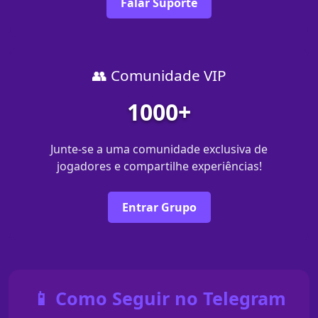
Falar Suporte
👥 Comunidade VIP
1000+
Junte-se a uma comunidade exclusiva de
jogadores e compartilhe experiências!
Entrar Grupo
📱 Como Seguir no Telegram