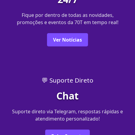
Fique por dentro de todas as novidades,
promoções e eventos da 70T em tempo real!
Ver Notícias
💬 Suporte Direto
Chat
Suporte direto via Telegram, respostas rápidas e
atendimento personalizado!