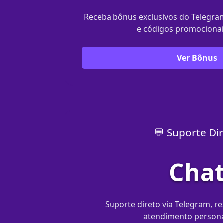
Receba bônus exclusivos do Telegra
e códigos promocionai
Ver Bônus
💬 Suporte Di
Cha
Suporte direto via Telegram, r
atendimento persona