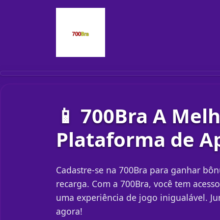
📱 700Bra A Mel
Plataforma de A
Cadastre-se na 700Bra para ganhar bôn
recarga. Com a 700Bra, você tem acesso
uma experiência de jogo inigualável. J
agora!