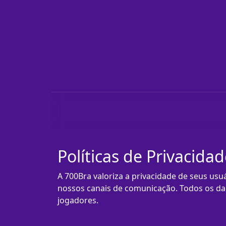
Políticas de Privacida
A 700Bra valoriza a privacidade de seus us
nossos canais de comunicação. Todos os dad
jogadores.