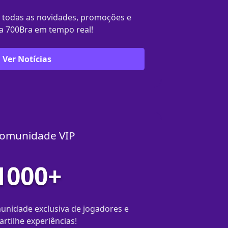
e todas as novidades, promoções e
a 700Bra em tempo real!
Ver Notícias
Comunidade VIP
1000+
unidade exclusiva de jogadores e
rtilhe experiências!