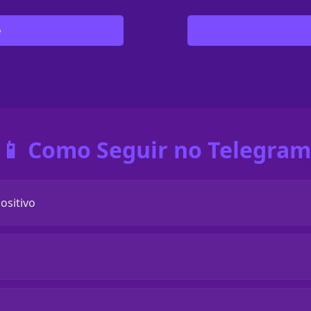
e
📱 Como Seguir no Telegram
ositivo