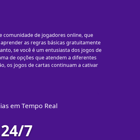
te comunidade de jogadores online, que
e aprender as regras básicas gratuitamente
tanto, se você é um entusiasta dos jogos de
ama de opções que atendem a diferentes
ão, os jogos de cartas continuam a cativar
cias em Tempo Real
24/7