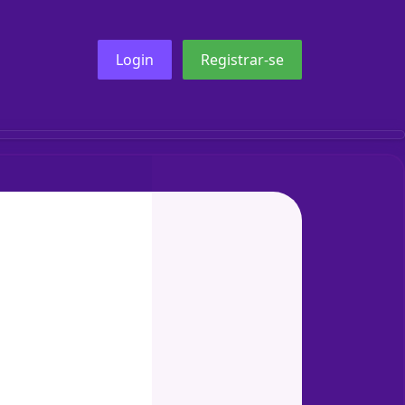
Login
Registrar-se