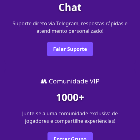
Chat
Suporte direto via Telegram, respostas rápidas e
atendimento personalizado!
Falar Suporte
👥 Comunidade VIP
1000+
Junte-se a uma comunidade exclusiva de
jogadores e compartilhe experiências!
Entrar Grupo