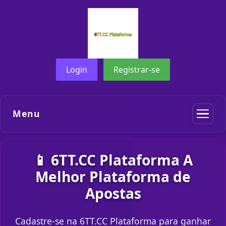
Login
Registrar-se
Menu
📱 6TT.CC Plataforma A
Melhor Plataforma de
Apostas
Cadastre-se na 6TT.CC Plataforma para ganhar