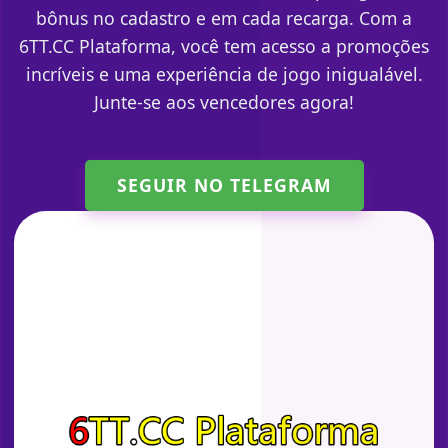
bônus no cadastro e em cada recarga. Com a
6TT.CC Plataforma, você tem acesso a promoções
incríveis e uma experiência de jogo inigualável.
Junte-se aos vencedores agora!
SEGUIR NO TELEGRAM