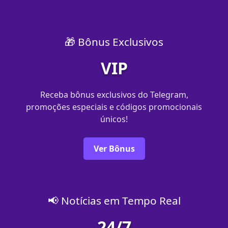
🎁 Bônus Exclusivos
VIP
Receba bônus exclusivos do Telegram,
promoções especiais e códigos promocionais
únicos!
Ver Bônus
📢 Notícias em Tempo Real
24/7