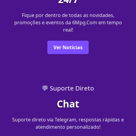
Fique por dentro de todas as novidades,
promoções e eventos da 6Mpg.Com em tempo
real!
Ver Notícias
💬 Suporte Direto
Chat
Suporte direto via Telegram, respostas rápidas e
atendimento personalizado!