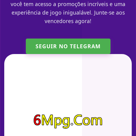
você tem acesso a promoções incríveis e uma
experiência de jogo inigualável. Junte-se aos
vencedores agora!
SEGUIR NO TELEGRAM