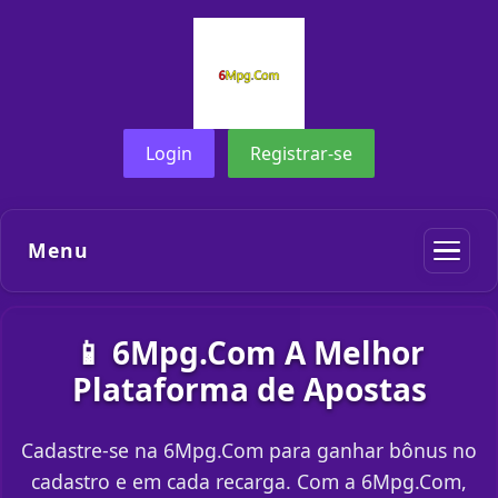
Login
Registrar-se
Menu
📱 6Mpg.Com A Melhor
Plataforma de Apostas
Cadastre-se na 6Mpg.Com para ganhar bônus no
cadastro e em cada recarga. Com a 6Mpg.Com,