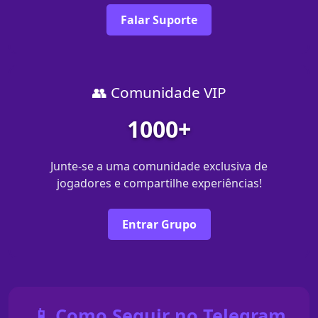
Falar Suporte
👥 Comunidade VIP
1000+
Junte-se a uma comunidade exclusiva de
jogadores e compartilhe experiências!
Entrar Grupo
📱 Como Seguir no Telegram