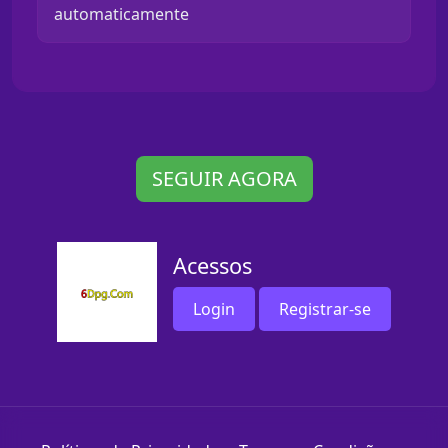
automaticamente
SEGUIR AGORA
Acessos
Login
Registrar-se