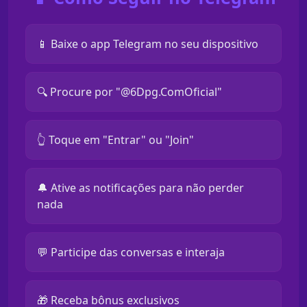
📱 Baixe o app Telegram no seu dispositivo
🔍 Procure por "@6Dpg.ComOficial"
👆 Toque em "Entrar" ou "Join"
🔔 Ative as notificações para não perder
nada
💬 Participe das conversas e interaja
🎁 Receba bônus exclusivos