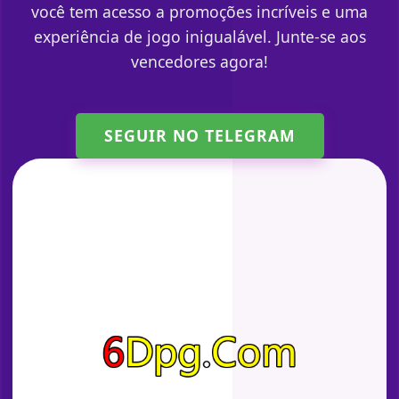
você tem acesso a promoções incríveis e uma
experiência de jogo inigualável. Junte-se aos
vencedores agora!
SEGUIR NO TELEGRAM