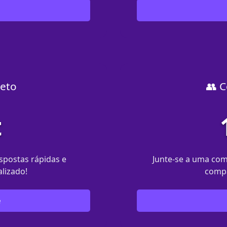
reto
👥 
t
espostas rápidas e
Junte-se a uma com
lizado!
compa
e