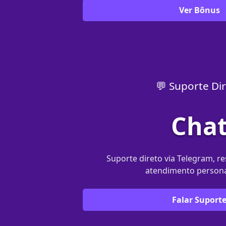
Ver Bônus
💬 Suporte Di
Cha
Suporte direto via Telegram, r
atendimento persona
Falar Suport