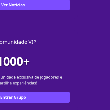
Ver Notícias
Comunidade VIP
1000+
unidade exclusiva de jogadores e
rtilhe experiências!
Entrar Grupo