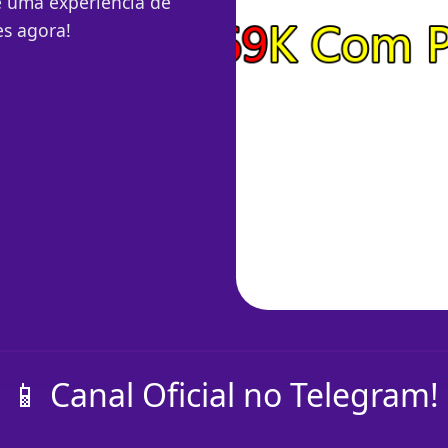
e uma experiência de
es agora!
📱 Canal Oficial no Telegram!