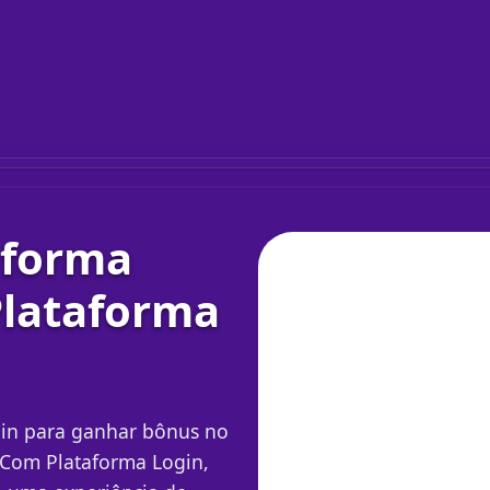
aforma
Plataforma
gin para ganhar bônus no
 Com Plataforma Login,