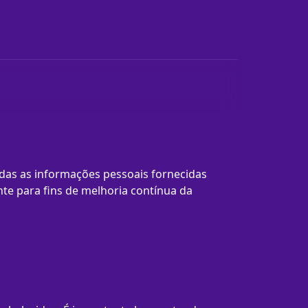
das as informações pessoais fornecidas
te para fins de melhoria contínua da