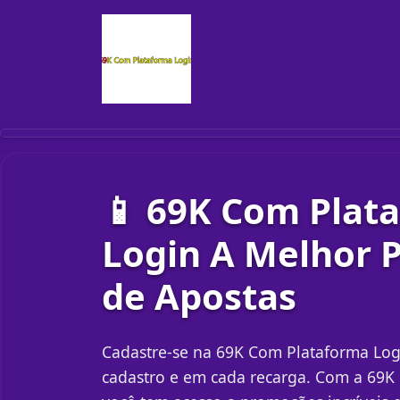
📱 69K Com Plat
Login A Melhor 
de Apostas
Cadastre-se na 69K Com Plataforma Lo
cadastro e em cada recarga. Com a 69K