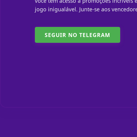
você tem acesso a promoções incríveis 
jogo inigualável. Junte-se aos vencedor
SEGUIR NO TELEGRAM