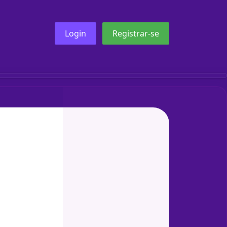
Login
Registrar-se