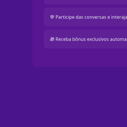
💬 Participe das conversas e interaj
🎁 Receba bônus exclusivos autom