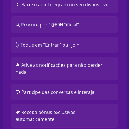
📱 Baixe o app Telegram no seu dispositivo
🔍 Procure por "@69HOficial"
👆 Toque em "Entrar" ou "Join"
🔔 Ative as notificações para não perder
nada
💬 Participe das conversas e interaja
🎁 Receba bônus exclusivos
automaticamente