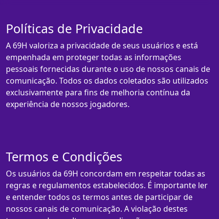
Políticas de Privacidade
A 69H valoriza a privacidade de seus usuários e está
empenhada em proteger todas as informações
pessoais fornecidas durante o uso de nossos canais de
comunicação. Todos os dados coletados são utilizados
exclusivamente para fins de melhoria contínua da
experiência de nossos jogadores.
Termos e Condições
Os usuários da 69H concordam em respeitar todas as
regras e regulamentos estabelecidos. É importante ler
e entender todos os termos antes de participar de
nossos canais de comunicação. A violação destes