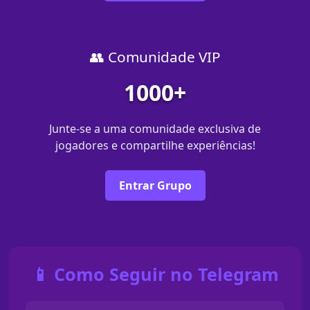
👥 Comunidade VIP
1000+
Junte-se a uma comunidade exclusiva de
jogadores e compartilhe experiências!
Entrar Grupo
📱 Como Seguir no Telegram